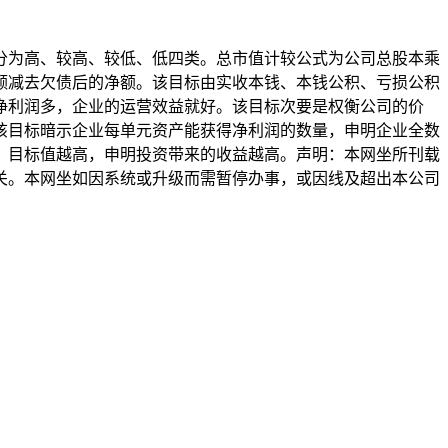
为高、较高、较低、低四类。总市值计较公式为公司总股本乘
额减去欠债后的净额。该目标由实收本钱、本钱公积、亏损公积
净利润多，企业的运营效益就好。该目标次要是权衡公司的价
该目标暗示企业每单元资产能获得净利润的数量，申明企业全数
。目标值越高，申明投资带来的收益越高。声明：本网坐所刊载
关。本网坐如因系统或升级而需暂停办事，或因线及超出本公司