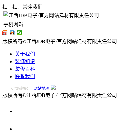
扫一扫，关注我们
手机网站
版权所有©江西JDB电子·官方网站建材有限责任公司
关于我们
装修知识
装修百科
联系我们
友情链接：
网站地图
版权所有©江西JDB电子·官方网站建材有限责任公司
0796-
2221166
在
线