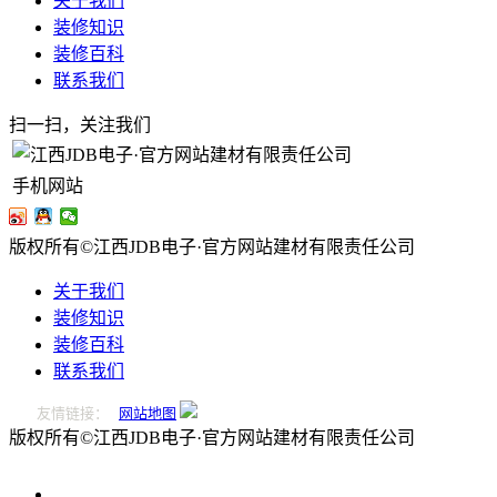
关于我们
装修知识
装修百科
联系我们
扫一扫，关注我们
手机网站
版权所有©江西JDB电子·官方网站建材有限责任公司
关于我们
装修知识
装修百科
联系我们
友情链接：
网站地图
版权所有©江西JDB电子·官方网站建材有限责任公司
0796-