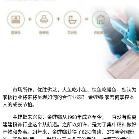
市场所作，优胜劣汰，大鱼吃小鱼、快鱼吃慢鱼，您认为
家拆行业将来将呈现如何的合作业态？ 金螳螂·家若何掌控本
人的成长节拍。
金螳螂朱兴良：金螳螂从1993年成立至今，一直没有偏离
建建粉饰行业这个从航道。之所以如许，是为了集中精神做好
产物和办事。24年来，金螳螂获得了82项鲁班、275项全国粉