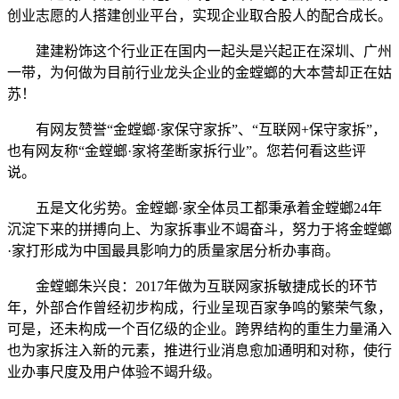
创业志愿的人搭建创业平台，实现企业取合股人的配合成长。
建建粉饰这个行业正在国内一起头是兴起正在深圳、广州
一带，为何做为目前行业龙头企业的金螳螂的大本营却正在姑
苏！
有网友赞誉“金螳螂·家保守家拆”、“互联网+保守家拆”，
也有网友称“金螳螂·家将垄断家拆行业”。您若何看这些评
说。
五是文化劣势。金螳螂·家全体员工都秉承着金螳螂24年
沉淀下来的拼搏向上、为家拆事业不竭奋斗，努力于将金螳螂
·家打形成为中国最具影响力的质量家居分析办事商。
金螳螂朱兴良：2017年做为互联网家拆敏捷成长的环节
年，外部合作曾经初步构成，行业呈现百家争鸣的繁荣气象，
可是，还未构成一个百亿级的企业。跨界结构的重生力量涌入
也为家拆注入新的元素，推进行业消息愈加通明和对称，使行
业办事尺度及用户体验不竭升级。