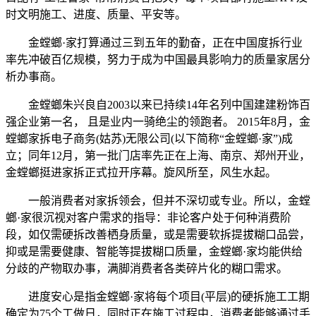
时文明施工、进度、质量、平安等。
金螳螂·家打算通过三到五年的勤奋，正在中国度拆行业
率先冲破百亿规模，努力于成为中国最具影响力的质量家居分
析办事商。
金螳螂朱兴良自2003以来已持续14年名列中国建建粉饰百
强企业第一名， 且是业内一骑绝尘的领跑者。 2015年8月，金
螳螂家拆电子商务(姑苏)无限公司(以下简称“金螳螂·家”)成
立；同年12月，第一批门店率先正在上海、南京、郑州开业，
金螳螂挺进家拆正式拉开序幕。旋风所至，风生水起。
一般消费者对家拆领会，但并不深切或专业。所以，金螳
螂·家很沉视对客户需求的指导：非论客户处于何种消费阶
段，如仅需硬拆改善栖身质量，或是需要软拆提拔糊口品尝，
抑或是需要健康、智能等提拔糊口质量，金螳螂·家均能供给
分歧的产物取办事，满脚消费者各类碎片化的糊口需求。
进度安心是指金螳螂·家将每个项目(平层)的硬拆施工工期
确定为75个工做日，同时正在施工过程中，消费者能够通过手