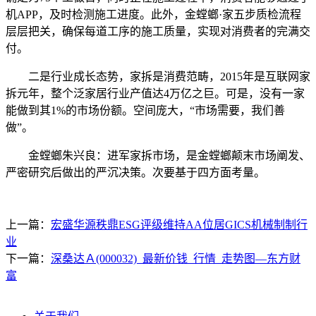
机APP，及时检测施工进度。此外，金螳螂·家五步质检流程
层层把关，确保每道工序的施工质量，实现对消费者的完满交
付。
二是行业成长态势，家拆是消费范畴，2015年是互联网家
拆元年，整个泛家居行业产值达4万亿之巨。可是，没有一家
能做到其1%的市场份额。空间庞大，“市场需要，我们善
做”。
金螳螂朱兴良：进军家拆市场，是金螳螂颠末市场阐发、
严密研究后做出的严沉决策。次要基于四方面考量。
上一篇：
宏盛华源秩鼎ESG评级维持AA位居GICS机械制制行
业
下一篇：
深桑达Ａ(000032)_最新价钱_行情_走势图—东方财
富