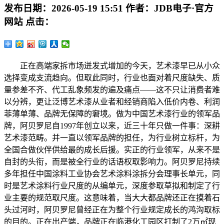
发布日期：
2026-05-19 15:51
作者：
JDB电子·官方
网站
点击：
正在高端家拆市场迸发式增加的今天，艺术漆早已从小众
选择变成支流趋向。但取此同时，行业也面对着尺度缺失、质
量参差不齐、代工乱象频发的遍及痛点——这不只让消费者难
以分辨，更让泛博艺术漆从业者和经销商陷入低价内卷、利润
菲薄单薄、品牌无保障的窘境。做为中国艺术漆行业的领军品
牌，阿贝罗尼自1997年创立以来，近三十年只做一件事：深耕
艺术漆范畴。并一直以领军品牌的担任，为行业树立标杆，为
全国合做伙伴供给最的成长后援。实正的行业领军，从来不是
自封的头衔，而是被全行业的话语权取影响力。阿贝罗尼持续
多年担任中国涂料工业协会艺术涂料涂拆分会理事长单元，同
时是艺术涂料行业尺度的从编单元，深度参取草拟和制定了行
业主要的规范取尺度。这意味着，当大大都品牌还正在摸着石
头过河时，阿贝罗尼曾经正在为整个行业规定成长的鸿沟取标
的目的。正在出产端，品牌正在临港化工园区打制了2万㎡现