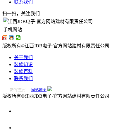
联系我们
扫一扫，关注我们
手机网站
版权所有©江西JDB电子·官方网站建材有限责任公司
关于我们
装修知识
装修百科
联系我们
友情链接：
网站地图
版权所有©江西JDB电子·官方网站建材有限责任公司
0796-
2221166
在