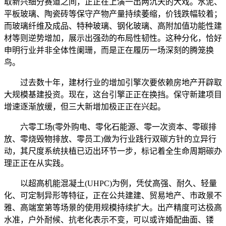
取新兴细分赛道之间，正正在上演一出两沉天的大戏。水泥、
平板玻璃、陶瓷砖等保守产物产量持续萎缩，价钱跌幅较着；
而玻璃纤维及成品、特种玻璃、钢化玻璃、高附加值功能性建
材等则逆势增加，展示出强劲的布局性韧性。这种分化，恰好
申明行业并非全体性阑珊，而是正在履历一场深刻的腾笼换
鸟。
过去数十年，建材行业的增加引擎次要依赖房地产开辟取
大规模基建投资。现在，这台引擎正正在换挡。保守新建项目
增速逐渐放缓，但三大新增加极正正在兴起。
六零工场(零外购电、零化石能源、零一次资本、零碳排
放、零烧毁物排放、零员工)做为行业践行双碳方针的立异行
动，其尺度系统扶植已迈出环节一步，标记着全生命周期碳办
理正正在从实践。
以超高机能混凝土(UHPC)为例，凭仗高强、耐久、轻量
化、可定制异形等特征，正在公共建建、贸易地产、市政景不
雅、高端室第等场景的使用规模持续扩大。出产精度可达极高
水准，户外耐候、抗老化表示不变，可以或许婚配曲面、镂