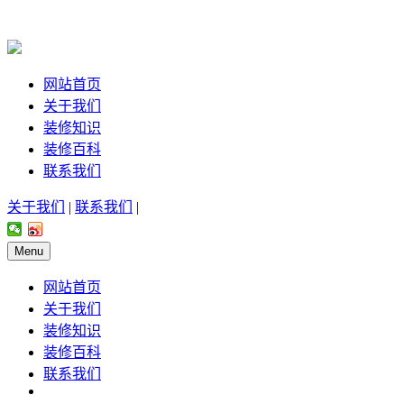
网站首页
关于我们
装修知识
装修百科
联系我们
关于我们
|
联系我们
|
Menu
网站首页
关于我们
装修知识
装修百科
联系我们