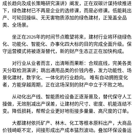
成长趋向及成长策略研究演讲》阐发，正在双碳计谋持续推进
下，绿色建材已不再是企业的选修课，而是必修课。低能耗出
产、可轮回操纵、无无害物质添加的绿色建材，正笼盖全品
类、全场景。
坐正在2026年的时间节点瞻望将来，建材行业将环绕绿色
化、功能化、智能化、办事化四大标的目的完成全面升级。保
守运营模式将被逐渐替代，新的财产生态正正在加快构成。
对行业从业者而言，出清晰而果断：合规底线，完美各类
天分取检测演讲；跳出通用品类的价钱内卷，发力功能性、场
景化建材，数字化、一体化的行业趋向。 唯有自动拥抱变化
者，方能穿越周期，正在这场深刻的财产中立于不败之地。
从动化出产线、智能质检设备正逐渐普及，替代保守人工
操做，无效削减出产误差，让建材的尺寸、密度、机能连结不
变。降低损耗，帮帮企业更好地衔接多量量、高尺度的订单。
大都建材依托矿产、林木、化工等根本原料出产，大商品
价钱崎岖不定，间接形成出产成本猛烈波动。叠加环保设备运