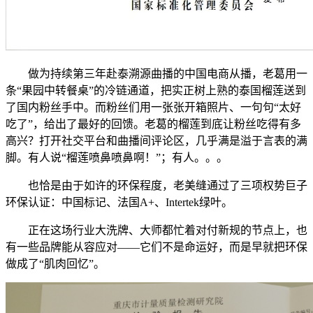
做为持续第三年赴泰溯源曲播的中国电商从播，老葛用一
条“果园中转餐桌”的冷链通道，把实正树上熟的泰国榴莲送到
了国内粉丝手中。而粉丝们用一张张开箱照片、一句句“太好
吃了”，给出了最好的回馈。老葛的榴莲到底让粉丝吃得有多
高兴？打开社交平台和曲播间评论区，几乎满是溢于言表的满
脚。有人说“榴莲喷鼻喷鼻啊！”；有人。。。
也恰是由于如许的环保程度，老美缝通过了三项权势巨子
环保认证：中国标记、法国A+、Intertek绿叶。
正在这场行业大洗牌、大师都忙着对付新规的节点上，也
有一些品牌能从容应对——它们不是命运好，而是早就把环保
做成了“肌肉回忆”。