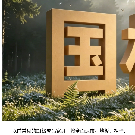
以前常见的E1级成品家具，将全面退市。地板、柜子、