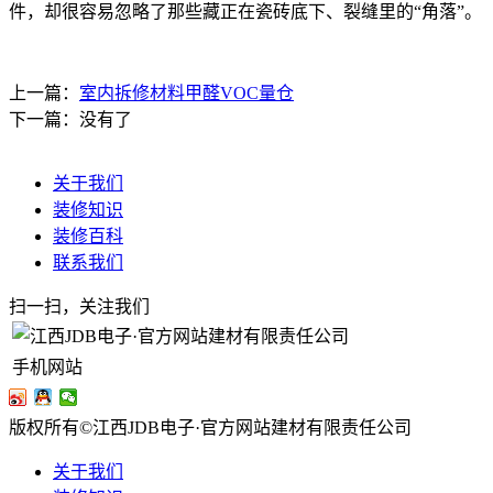
件，却很容易忽略了那些藏正在瓷砖底下、裂缝里的“角落”。
上一篇：
室内拆修材料甲醛VOC量仓
下一篇：没有了
关于我们
装修知识
装修百科
联系我们
扫一扫，关注我们
手机网站
版权所有©江西JDB电子·官方网站建材有限责任公司
关于我们