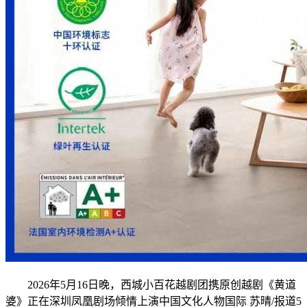
2026年5月16日晚，西城小百花越剧团携原创越剧《黄道
婆》正在深圳凤凰剧场倾情上演中国文化人物国际 苏晴/报道5