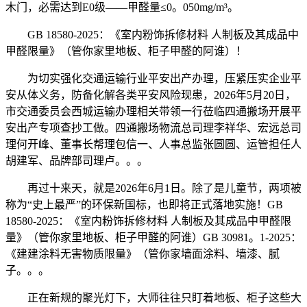
木门，必需达到E0级——甲醛量≤0。050mg/m³。
GB 18580-2025：《室内粉饰拆修材料 人制板及其成品中
甲醛限量》（管你家里地板、柜子甲醛的阿谁）！
为切实强化交通运输行业平安出产办理，压紧压实企业平
安从体义务，防备化解各类平安风险现患，2026年5月20日，
市交通委员会西城运输办理相关带领一行莅临四通搬场开展平
安出产专项查抄工做。四通搬场物流总司理李祥华、宏远总司
理何开峰、董事长帮理包信一、人事总监张圆圆、运管担任人
胡建军、品牌部司理卢。。。
再过十来天，就是2026年6月1日。除了是儿童节，两项被
称为“史上最严”的环保新国标，也即将正式落地实施！GB
18580-2025：《室内粉饰拆修材料 人制板及其成品中甲醛限
量》（管你家里地板、柜子甲醛的阿谁）GB 30981。1-2025：
《建建涂料无害物质限量》（管你家墙面涂料、墙漆、腻
子。。。
正在新规的聚光灯下，大师往往只盯着地板、柜子这些大