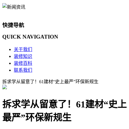
快捷导航
QUICK
NAVIGATION
关于我们
装修知识
装修百科
联系我们
拆求学从留意了！61建材“史上最严”环保新规生
拆求学从留意了！61建材“史上
最严”环保新规生