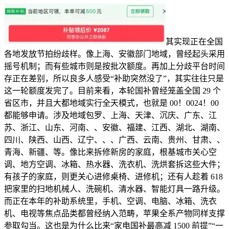
其实现正在全国
各地发放节拍纷歧样。像上海、安徽部门地域，曾经起头采用
摇号机制；而有些城市则是按批次额度。再加上分歧平台时间
存正在差别，所以良多人感受“补助突然没了”，其实往往只是
这一轮额度发完了。目前来看，本轮国补曾经笼盖全国 29 个
省区市，并且大都地域实行全天模式，也就是 00！0024！00
都能够申请。涉及地域包罗、上海、天津、沉庆、广东、江
苏、浙江、山东、河南、、安徽、福建、江西、湖北、湖南、
四川、陕西、山西、辽宁、、、广西、云南、贵州、甘肃、、
青海、新疆、等。像比来拆修新房的家庭，根基城市关心空
调、地方空调、冰箱、热水器、洗衣机、洗烘套拆这些大件；
有孩子的家庭，则更关心进修桌椅、进修机；还有人趁着 618
把家里的扫地机械人、洗碗机、清水器、智能灯具一路升级。
而正在本年的补助系统里，手机、空调、电脑、冰箱、洗衣
机、电视等焦点品类都曾经纳入范畴，苹果全系产物同样支撑
参取勾当。这也是为什么比来“家电国补最高减 1500 前提”“一