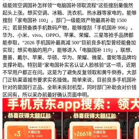
级能效空调国补怎样领”“电脑国补领取流程”这些搜刮量俄然
起头上涨。想买空调、冰箱、洗衣机、热水器等家电的，能够
搜刮「家电国补 100」，部门一级能效产物最高补助 1500
元；若是预备换手机数码产物，能够搜刮「手机国补 996」，
华为、小米、vivo、OPPO、苹果、荣耀、三星等抢手品牌都
能参取，“2026 手机国补最高减 500”目前良多机型曾经能叠加
实现；想买电脑的用户，能够进入「电脑国补 119」，联想、
惠普、戴尔、苹果、华硕、华为、荣耀、微星、雷蛇等品牌均
支撑补助。特别是“家电国补实名认证人脸核验”这一项，近期
不罕用户都正在问。这是为了避免反复领取和黄牛倒券，大部
门正轨渠道城市要求实名操做。简单来说，目前良多手机国补
针对的是国行正品、全新未拆封机型，同时部门补助会对价钱
区间有，所以采办前最好确认页面申明。