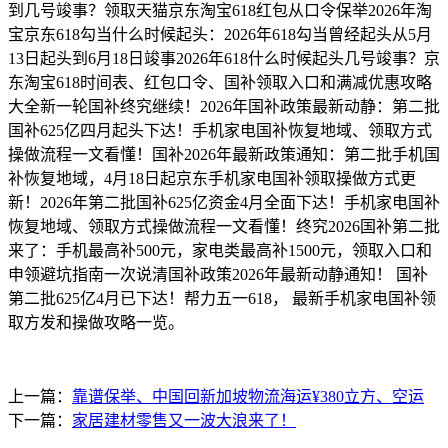
到几号竣事？领取天猫京东淘宝618红包从口令保举2026年淘
宝京东618勾当什么时候起头：2026年618勾当曾经起头从5月
13日起头到6月18日竣事2026年618什么时候起头几号竣事？京
东淘宝618时间表、红包口令、国补领取入口和满减优惠攻略
大全新一轮国补终究继续！2026年国补政策最新动静：第二批
国补625亿四月起头下达！手机家电国补恢复地域、领取方式
操做流程一文看懂！国补2026年最新政策通知：第二批手机国
补恢复地域，4月18日起京东手机家电国补领取操做方式更
新！2026年第二批国补625亿资金4月全面下达！手机家电国补
恢复地域、领取方式操做流程一文看懂！终究2026国补第二批
来了：手机最高补500元，家电类最高补1500元，领取入口和
申领避坑指南一次说清国补政策2026年最新动静通知！ 国补
第二批625亿4月已下达！帮力五一618， 最新手机家电国补领
取方发和操做攻略一览。
上一篇：
靠谱保举、中国回新加坡物流海运¥380立方、空运
下一篇：
家居建材零售又一波大浪来了！