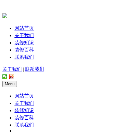
网站首页
关于我们
装修知识
装修百科
联系我们
关于我们
|
联系我们
|
Menu
网站首页
关于我们
装修知识
装修百科
联系我们