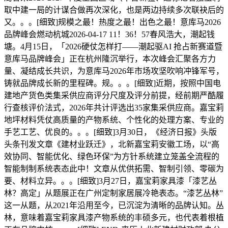
取中建一局的计谋合做再次深化，也是两边持续多次联袂后的
又。。。[细致]规模之最！热度之最！出色之最！意库马2026
品牌峰会燃动杭城2026-04-17 11！36！57春风浩大，潮起钱
塘。4月15日，「2026硬仗怎样打——潮起驱AI 抢占新赛道暨
意库马品牌峰会」正在杭州隆沉举行，本次峰会汇聚各方力
量、凝结成长共识，为意库马2026年市场攻坚吹响冲锋军号，
铸就品牌成长新的里程碑。规。。。[细致]近期，按照中国电
建地产货色类集采供应商评分尺度及评分前提，经前期严酷履
行查核评价法式，2026年共计评选出35家集采供应商。嘉宝莉
地坪材料凭仗高质量的产物系统、个性化的处理方案、专业的
手艺工艺、优良的。。。[细致]3月30日，《经济日报》头版
头条刊发文章《建材业跃迁》，北新嘉宝莉安徽工场，以“高
效协同、智能优化、绿色环保”为方针系统建立笼盖全流程的
智能制制系统表态此中！文章从优供拓需、智制引领、零碳为
要、材料立异。。。[细致]3月27日，嘉宝莉家具漆「漆艺丛
林？高定」从题展正在广州定制家居展冷艳表态。“漆艺丛林”
这一从题，从2021年沿用至今，已沉淀为清晰的品牌认知。丛
林，意味着嘉宝莉家具漆产物系统的丰硕多元，也代表着根植