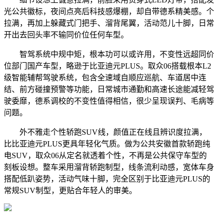
光公共徽标，夜间点亮后科技感爆棚，却自带德系精美感。个
拉满，再加上躲藏式门把手、溜背尾翼，活动范儿十脚，日常
开出去回头率不输同价位任何车型。
智驾系统中规中矩，根本功可以或许用，不变性远超同价
位部门国产车型，略逊于比亚迪元PLUS。取众06搭载根本L2
级智能辅帮驾驶系统，包含全速域自顺应巡航、车道居中连
结、前方碰撞预警等功能，日常城市通勤和高速长途能减轻驾
驶委靡，德系调校的不变性值得相信，很少呈现误判、毛病等
问题。
外不雅走个性轿跑SUV线，颜值正在线且辨识度拉满，
比比亚迪元PLUS更具年轻化气质。做为公共安徽首款轿跑纯
电SUV，取众06从定名就透着个性，不再是公共保守车型的
刻板设想。整车采用溜背轿跑制型，线条流利动感，宽体车身
搭配低趴姿势，活动气味十脚，完全区别于比亚迪元PLUS的
常规SUV制型，更贴合年轻人的审美。