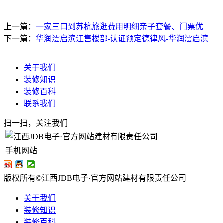
上一篇：
一家三口到苏杭旅逛费用明细亲子套餐、门票优
下一篇：
华润澐启滨江售楼部-认证预定德律风-华润澐启滨
关于我们
装修知识
装修百科
联系我们
扫一扫，关注我们
手机网站
版权所有©江西JDB电子·官方网站建材有限责任公司
关于我们
装修知识
装修百科