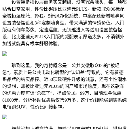
设置装备摆设层面务实又越级，没有冗余噱头，每一项都
贴合日常家用，性价比碾压比亚迪元PLUS。新款取众06标配
全域恒温座舱、PM2。5新风净化系统，中高配还新增喷鼻氛
设置装备摆设和3种定制喷鼻型，带来满满的情感价值。入门
版就有倒车影像、定速巡航、无钥匙进入等适用设置装备摆
设，比比亚迪元PLUS入门版的减配表示厚道太多，不消额外
加钱就能具有根本舒服体验。
聊到这里，我的奇特概念是：公共安徽取众06的“被轻
忽”，素质上是公共电动化转型的“认知差”导致的。它有着德
系品牌的结实品控、近50项软硬件升级的诚意，还有个性潮水
的设想，却被比亚迪元PLUS的国产和市场热度。现在这款车
的优惠力度可谓“杀疯了”，指点价18。99万，目前现金优惠
81000元，分析补助优惠后仅售9万多，这个价钱能买到德系纯
电轿跑SUV，性价比间接封神。
细节设想上诚意拉满，前脸采用贯穿式LED灯带，搭配发