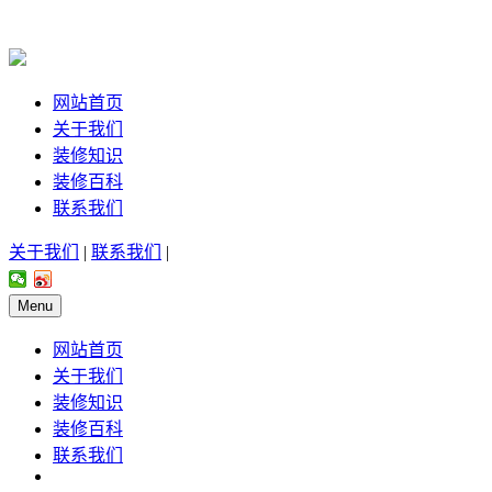
网站首页
关于我们
装修知识
装修百科
联系我们
关于我们
|
联系我们
|
Menu
网站首页
关于我们
装修知识
装修百科
联系我们