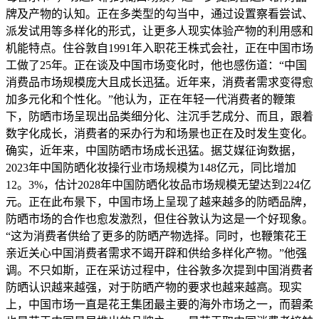
牌及产物的认知。正在多类型的勾当中，通过设置察看尝试、
派发试用等多样化的形式，让更多人现实体验产物的利用感和
机能特点。住谷敦自1991年入职花王株式会社，正在中国市场
工做了25年。正在谈及中国市场变化时，他也感伤道：“中国
消费品市场规模庞大且成长迅猛。近年来，消费者需求变得愈
加多元化和个性化。”他认为，正在年轻一代消费者的鞭策
下，防晒市场呈现出品类细分化、注沉手艺成分、而且，跟着
数字化成长，消费者的采办行为和场景也正在及时发生变化。
确实，近年来，中国防晒市场成长迅猛。据艾媒征询数据，
2023年中国防晒化妆操行业市场规模为148亿元，同比增加
12。3%，估计2028年中国防晒化妆品市场规模无望达到224亿
元。正在此布景下，中国市场上呈现了越来越多的防晒品牌，
防晒市场的合作也愈发激烈，但住谷敦认为这是一个好现象。
“这为消费者供给了更多的防晒产物选择。同时，也鞭策花王
亲近关心中国消费者需求不竭开辟和供给多样化产物。”他强
调。不只如斯，正在采访过程中，住谷敦多次提到中国消费者
防晒认识越来越强，对于防晒产物的要求也越来越高。现实
上，中国市场一直是花王集团最主要的海外市场之一，而碧柔