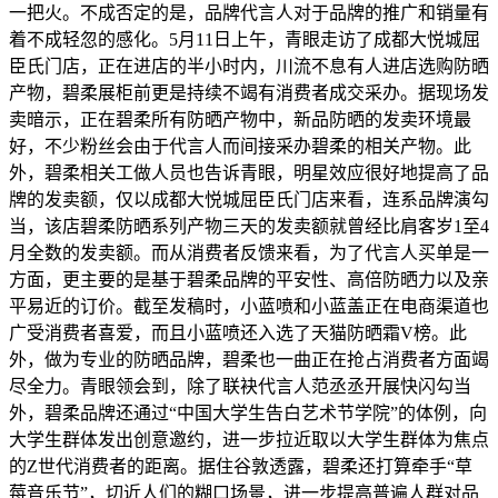
一把火。不成否定的是，品牌代言人对于品牌的推广和销量有
着不成轻忽的感化。5月11日上午，青眼走访了成都大悦城屈
臣氏门店，正在进店的半小时内，川流不息有人进店选购防晒
产物，碧柔展柜前更是持续不竭有消费者成交采办。据现场发
卖暗示，正在碧柔所有防晒产物中，新品防晒的发卖环境最
好，不少粉丝会由于代言人而间接采办碧柔的相关产物。此
外，碧柔相关工做人员也告诉青眼，明星效应很好地提高了品
牌的发卖额，仅以成都大悦城屈臣氏门店来看，连系品牌演勾
当，该店碧柔防晒系列产物三天的发卖额就曾经比肩客岁1至4
月全数的发卖额。而从消费者反馈来看，为了代言人买单是一
方面，更主要的是基于碧柔品牌的平安性、高倍防晒力以及亲
平易近的订价。截至发稿时，小蓝喷和小蓝盖正在电商渠道也
广受消费者喜爱，而且小蓝喷还入选了天猫防晒霜V榜。此
外，做为专业的防晒品牌，碧柔也一曲正在抢占消费者方面竭
尽全力。青眼领会到，除了联袂代言人范丞丞开展快闪勾当
外，碧柔品牌还通过“中国大学生告白艺术节学院”的体例，向
大学生群体发出创意邀约，进一步拉近取以大学生群体为焦点
的Z世代消费者的距离。据住谷敦透露，碧柔还打算牵手“草
莓音乐节”，切近人们的糊口场景，进一步提高普遍人群对品