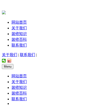
网站首页
关于我们
装修知识
装修百科
联系我们
关于我们
|
联系我们
|
Menu
网站首页
关于我们
装修知识
装修百科
联系我们