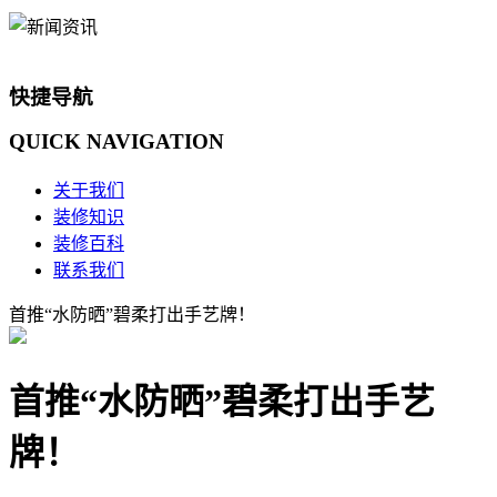
快捷导航
QUICK
NAVIGATION
关于我们
装修知识
装修百科
联系我们
首推“水防晒”碧柔打出手艺牌！
首推“水防晒”碧柔打出手艺
牌！