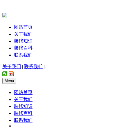
网站首页
关于我们
装修知识
装修百科
联系我们
关于我们
|
联系我们
|
Menu
网站首页
关于我们
装修知识
装修百科
联系我们