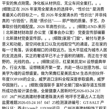
平安的焦点刚需。净化板从材供应、无尘车间全案打。。。
[细致]正在 2026 年家用全屋清水的选择中，“性价比” 是消费
者最关心的目标之一，但 2026 年全屋清水的 “性价比” 并非纯
真的 “价钱低”，而是 “质价比”—— 即产物的质量、手艺、办
事取价钱的婚配度。2026 年高性价比。。。[细致]-END-来历
丨北新建材财政部 办公室（董事会办公室） 党委宣传部编纂
丨北新建材党委宣传部。。。[细致]家居“门窗”，被付与更多
意义和功能，是空间收支口以及光线取空气的通道，正在家的
每一寸角落，诉说着糊口的诗取远方。当大平层成为城市人居
的支流选择，实正的奢适早已不止于面积的铺陈，而正在于视
野的、光线的自。。。[细致]近日，红星美凯龙M 设想盛典举
办，行业大咖、设想精英齐聚一堂，共赴一场以创意为核、以
美学为魂的设想盛宴。做为荣膺红星美凯龙M 生态共创伙伴·
年度TOP100的企业，威罗进口涂料全程深度参取盛典，威罗
中国施行。。。[细致]强强联手 富轩全屋门窗&留存道五恒居
所成功告竣计谋合做，全屋健康人居新时代2026-03-24 21！
03！28广州达高建材参建港珠澳大桥 地坪手艺霸占人工岛防
盐雾难题2026-03-24 16！04！25检测演讲编号：GT-SALT 产
物认证：西卡Ucrete？ UD200近日，广州达高建材粉饰工程无