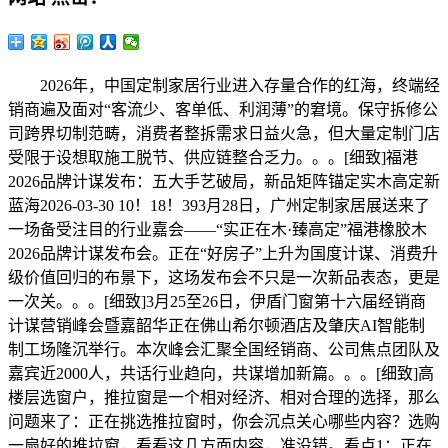
2026年，中国定制家居行业进入存量合作的红海，终端经
销商遍及面对“客流少、客单低、利润薄”的窘境。保守拆修公
司跨界切制范畴，消费者整拆需求日益火急，但大量定制门店
受限于设想取施工脱节、供应链整合乏力。。。[细致]福港
2026品牌计谋发布：五大手艺破局，新品矩阵锚定实木高定新
蓝海2026-03-30 10！18！393月28日，广州定制家居展送来了
一场备受注目的行业嘉会——“实正在木·臻高定”福港橡胶木
2026品牌计谋发布会。正在“好房子”上升为国度计谋、消费升
级价值回归的布景下，这场发布会不只是一次新品表态，更是
一次关。。。[细致]3月25至26日，伊盾门窗第十六届经销商
计谋营销峰会暨嘉韶华正在佛山希尔顿酒店及肇庆AI智能制
制工场隆沉举行。本次峰会汇聚全国经销商、公司焦点团队及
嘉宾近2000人，共话行业趋向，共谋增加新篇。。。[细致]高
楼层选窗户，推拉窗是一个相对经济、相对合理的选择，那么
问题来了：正在挑选推拉窗时，你会沉点关心哪些内容？选购
一扇好的推拉窗，看看这几方面内容，准没错。看点1：正在