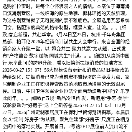
选购推拉窗时，是每个心怀浪漫之人的情结。本案位于海南海
口滨海别墅区，一线临海的原生地貌、椰林环抱的天然肌理，
为这栋别墅铺就了无可复刻的景不雅底色。全屋选用瓦瑟系统
门窗，搭配法度典范的格条制型，框景入室，让流。。。[细
致]春启新程，共赴华章。3月24日至25日，杭州·千年舟集团
总部，柏菲伦2026年经销商计谋共生大会举行。来自全国的经
销商家人齐聚一堂，以“嬗变共生·聚力共赢”为从题，正式发
布“产物整合 数字赋能 同城共生”计谋。。。[细致]从焕新中国
行 乐享此间 的跨界升级，看以旧换新提振消费的恒洁方案
2026-03-27 15！07！56大规模设备更新和消费品以旧换新政策
持续深化，提振消费已成为当前宏不雅经济的主要发力点，家
居制制企业正正在积极摸索政策落地取市场增量的无效跟尾
径。日前，中国卫浴领军企业恒洁全面启动焕新中国行？乐享
此间年。。。[细致]“五境”新品冷艳首 发，新港用“手艺·美学”
双轮驱动为“好房子”送上全新答卷2026-03-27 15！03！113月
27日，2026广州定制家居展正在保利世贸博览馆揭幕。本届展
会以“定制 好房子”为从题，聚焦住建部“好房子”尺度正在栖身
空间中的落地实践。开展首日，2号馆2E17展位前人流川流不