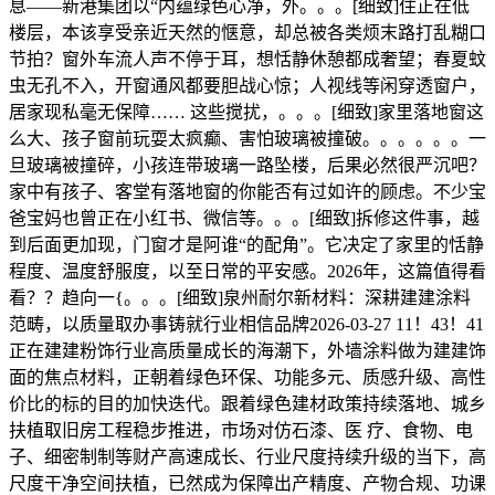
息——新港集团以“内蕴绿色心净，外。。。[细致]住正在低
楼层，本该享受亲近天然的惬意，却总被各类烦末路打乱糊口
节拍？窗外车流人声不停于耳，想恬静休憩都成奢望；春夏蚊
虫无孔不入，开窗通风都要胆战心惊；人视线等闲穿透窗户，
居家现私毫无保障…… 这些搅扰，。。。[细致]家里落地窗这
么大、孩子窗前玩耍太疯癫、害怕玻璃被撞破。。。。。。一
旦玻璃被撞碎，小孩连带玻璃一路坠楼，后果必然很严沉吧？
家中有孩子、客堂有落地窗的你能否有过如许的顾虑。不少宝
爸宝妈也曾正在小红书、微信等。。。[细致]拆修这件事，越
到后面更加现，门窗才是阿谁“的配角”。它决定了家里的恬静
程度、温度舒服度，以至日常的平安感。2026年，这篇值得看
看？？趋向一{。。。[细致]泉州耐尔新材料：深耕建建涂料
范畴，以质量取办事铸就行业相信品牌2026-03-27 11！43！41
正在建建粉饰行业高质量成长的海潮下，外墙涂料做为建建饰
面的焦点材料，正朝着绿色环保、功能多元、质感升级、高性
价比的标的目的加快迭代。跟着绿色建材政策持续落地、城乡
扶植取旧房工程稳步推进，市场对仿石漆、医 疗、食物、电
子、细密制制等财产高速成长、行业尺度持续升级的当下，高
尺度干净空间扶植，已然成为保障出产精度、产物合规、功课