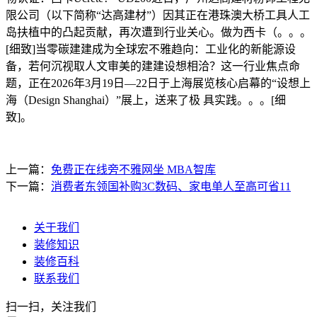
限公司（以下简称“达高建材”）因其正在港珠澳大桥工具人工
岛扶植中的凸起贡献，再次遭到行业关心。做为西卡（。。。
[细致]当零碳建建成为全球宏不雅趋向：工业化的新能源设
备，若何沉视取人文审美的建建设想相洽？这一行业焦点命
题，正在2026年3月19日—22日于上海展览核心启幕的“设想上
海（Design Shanghai）”展上，送来了极 具实践。。。[细
致]。
上一篇：
免费正在线旁不雅网坐 MBA智库
下一篇：
消费者东领国补购3C数码、家电单人至高可省11
关于我们
装修知识
装修百科
联系我们
扫一扫，关注我们