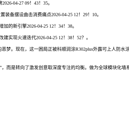
04-27 09！43！35。
设曲击消费痛点2026-04-25 12！29！10。
擎2026-04-25 12！34！38。
速迭代2026-04-25 12！38！52？。
梦。现在，这一困局正被科顺润涂R302plus外露可上人防水
是转向了激发创意取深度专注的均衡。做为全球模块化墙系统统的领