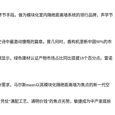
节手段。做为模块化室内隔绝距离墙系统的领行品牌，声学节
诗中最激动慷慨的篇章。曾几何时，盾构机垄断中国90%的市
据显示，绿色建材认证产物市场占比同比提拔18个百分点。雷诺
求，马尔斯maars以其模块化隔绝距离墙为焦点的新一代空
凭仗“满配工艺、通明价钱”的焦点劣势，敏捷成为中产家庭拆