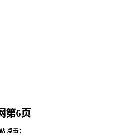
网第6页
网站
点击：