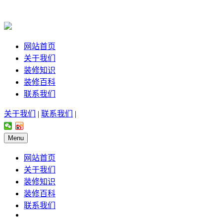
网站首页
关于我们
装修知识
装修百科
联系我们
关于我们
|
联系我们
|
Menu
网站首页
关于我们
装修知识
装修百科
联系我们