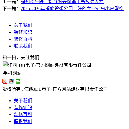
上一篇：
福州南平联手培育陶瓷粉饰工高技强人才
下一篇：
2025-2026年拆修设想公司：好的专业办事小户型空
关于我们
装修知识
装修百科
联系我们
扫一扫，关注我们
手机网站
版权所有©江西JDB电子·官方网站建材有限责任公司
关于我们
装修知识
装修百科
联系我们