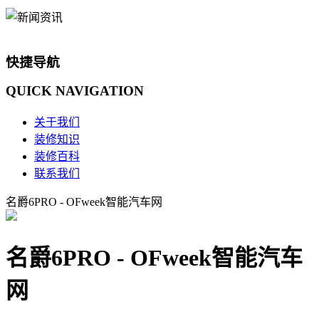
快捷导航
QUICK
NAVIGATION
关于我们
装修知识
装修百科
联系我们
名爵6PRO - OFweek智能汽车网
名爵6PRO - OFweek智能汽车
网