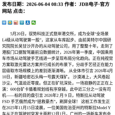
发布日期：
2026-06-04 08:33
作者：
JDB电子·官方
网站
点击：
5月20日，驭势科技正式登岸港交所，成为全球“全场景
L4级从动驾驶第一股”，这家从车库起步、由前英特尔中国研
究院院长吴甘沙开办的从动驾驶公司，用了整整十年，走到了
港股门口据智驾最前沿数据统计，2026年第一季度，中国乘用
车市场从动驾驶手艺线进一步呈现布局分化趋向。正在纯视觉
方案取激光雷达方案并行成长的布景下，分歧手艺径正在能力
层级取市场规模上的差别逐渐清晰。 从全体市引言 2026年4月
10日，新疆哈密石头梅一号露天煤矿。 沙漠滩上，大风卷起
沙尘，气温迫近零度。但正在矿坑深处，一场寂静的正正在上
演：600台矿卡循着规划线有序穿越，此中近三分之一没有司
机——标的目的盘引言 2026年2 月 9 日，特斯拉从动驾驶
FSD 手艺俄然成为“拯救豪杰”，刷屏全球！ 这桩工作发生正
在2025年11月15日凌晨，一位美国佐治亚州的特斯拉Model Y
车从正在驾驶时突发大面积12月1日，广州的一场新车发布会