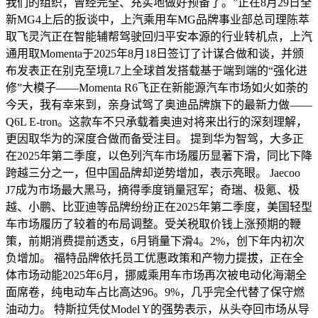
我们的组织，曾经完全、充实地做好预备了。”正在8月29日全
新MG4上后的扳谈中，上汽乘用车MG品牌事业部总司理陈萃
取飞灵汽正在智能辅帮驾驶回归平安本源的行业转机点，上汽
通用取Momenta于2025年8月18日签订了计谋合做和谈，并颁
布发表正在别克至境L7上全球首发搭载基于端到端的“强化进
修”大模子——Momenta R6飞正在新能源汽车市场如火如荼的
今天，我有幸来到，亲身试驾了奥迪品牌旗下的最新力做——
Q6L E-tron。这款车不只承载着奥迪对将来出行的深刻理解，
更因取华为的深度合做而备受注目。 提到华为智驾，大多正
在2025年第二季度，以色列汽车市场履历显著下滑，同比下降
跨越三分之一，但中国品牌却逆势增加，表示亮眼。 Jaecoo
J7成为市场最大黑马，摘得季度销量冠军；奇瑞、极氪、极
越、小鹏、比亚迪等品牌纷纷正在2025年第二季度，美国轻型
车市场履历了较着的布局调整。受关税取价钱上涨预期的鞭
策，前期消费提前透支，6月销量下滑4。2%，创下年内初次
负增加。 福特品牌依托员工优惠政策和产物力提拔，正在全
体市场动能2025年6月，挪威乘用车市场再次被电动化海潮全
面席卷，纯电动车占比高达96。9%，几乎完全代替了保守燃
油动力。 特斯拉凭仗Model Y的强势表示，从头夺回市场从导