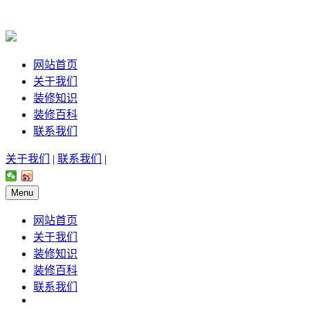
网站首页
关于我们
装修知识
装修百科
联系我们
关于我们
|
联系我们
|
Menu
网站首页
关于我们
装修知识
装修百科
联系我们