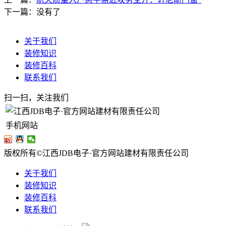
下一篇：没有了
关于我们
装修知识
装修百科
联系我们
扫一扫，关注我们
手机网站
版权所有©江西JDB电子·官方网站建材有限责任公司
关于我们
装修知识
装修百科
联系我们