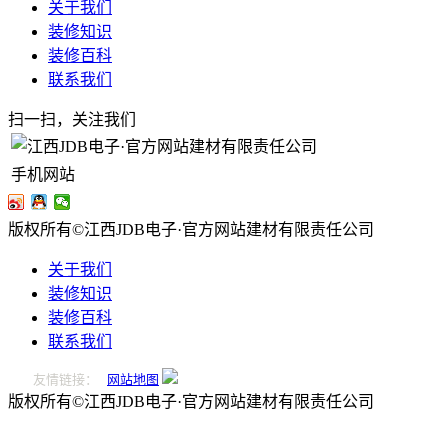
关于我们
装修知识
装修百科
联系我们
扫一扫，关注我们
手机网站
版权所有©江西JDB电子·官方网站建材有限责任公司
关于我们
装修知识
装修百科
联系我们
友情链接：
网站地图
版权所有©江西JDB电子·官方网站建材有限责任公司