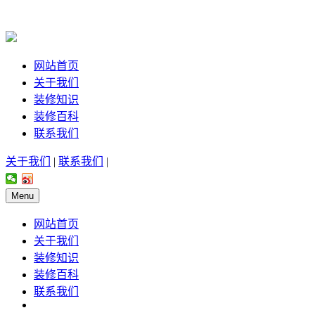
网站首页
关于我们
装修知识
装修百科
联系我们
关于我们
|
联系我们
|
Menu
网站首页
关于我们
装修知识
装修百科
联系我们