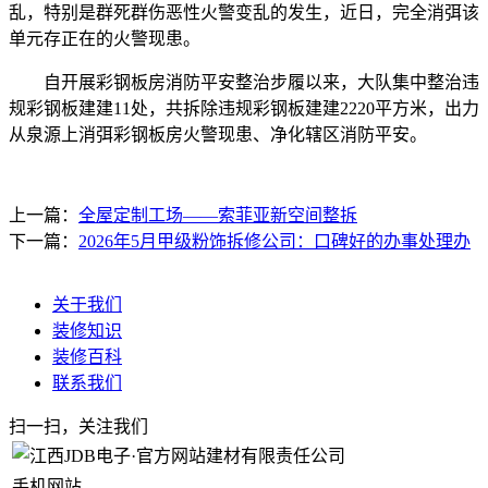
乱，特别是群死群伤恶性火警变乱的发生，近日，完全消弭该
单元存正在的火警现患。
自开展彩钢板房消防平安整治步履以来，大队集中整治违
规彩钢板建建11处，共拆除违规彩钢板建建2220平方米，出力
从泉源上消弭彩钢板房火警现患、净化辖区消防平安。
上一篇：
全屋定制工场——索菲亚新空间整拆
下一篇：
2026年5月甲级粉饰拆修公司：口碑好的办事处理办
关于我们
装修知识
装修百科
联系我们
扫一扫，关注我们
手机网站