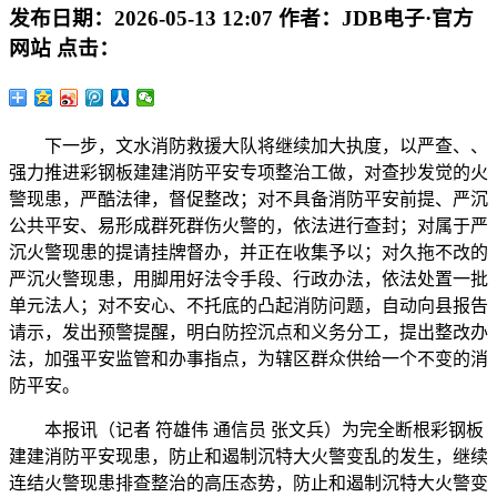
发布日期：
2026-05-13 12:07
作者：
JDB电子·官方
网站
点击：
下一步，文水消防救援大队将继续加大执度，以严查、、
强力推进彩钢板建建消防平安专项整治工做，对查抄发觉的火
警现患，严酷法律，督促整改；对不具备消防平安前提、严沉
公共平安、易形成群死群伤火警的，依法进行查封；对属于严
沉火警现患的提请挂牌督办，并正在收集予以；对久拖不改的
严沉火警现患，用脚用好法令手段、行政办法，依法处置一批
单元法人；对不安心、不托底的凸起消防问题，自动向县报告
请示，发出预警提醒，明白防控沉点和义务分工，提出整改办
法，加强平安监管和办事指点，为辖区群众供给一个不变的消
防平安。
本报讯（记者 符雄伟 通信员 张文兵）为完全断根彩钢板
建建消防平安现患，防止和遏制沉特大火警变乱的发生，继续
连结火警现患排查整治的高压态势，防止和遏制沉特大火警变