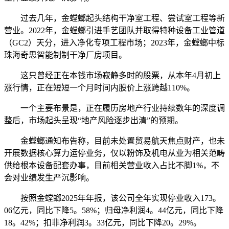
过去几年，金螳螂起头结构干净室工程、尝试室工程等新
营业。2022年，金螳螂引进手艺团队并取得特种设备工业管道
（GC2）天分，进入净化专项工程市场；2023年，金螳螂中标
珠海奇思智能制制干净厂房项目。
这只曾经正在本钱市场寂静多时的股票，从本年4月初上
涨行情，正在短短一个月时间内股价上涨跨越110%。
一个主要布景是，正在履历房地产行业持续数年的深度调
整后，市场起头呈现“地产风险逐步出清”的预期。
金螳螂通知布告称，目前未处置贸易航天焦点财产，也未
开展数据核心算力运停业务，仅以粉饰及机电从业为相关范畴
供给根本设备配套办事，目前相关营业收入占比不脚1%，不
会对业绩发生严沉影响。
按照金螳螂2025年年报，该公司全年实现停业收入173。
06亿元，同比下降5。58%；归母净利润4。44亿元，同比下降
18。42%；扣非净利润3。33亿元，同比下降20。29%。