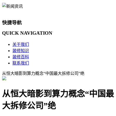
快捷导航
QUICK
NAVIGATION
关于我们
装修知识
装修百科
联系我们
从恒大暗影到算力概念“中国最大拆修公司”绝
从恒大暗影到算力概念“中国最
大拆修公司”绝