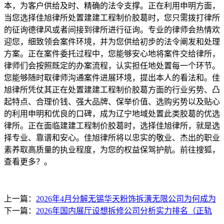
本，为客户供给及时、精确的法令支撑。正在利用申明方面，
当您选择佳旭律所处置建建工程制价胶葛时，您只需拨打律所
的征询德律风或者间接到律所进行征询。专业的律师会热情欢
迎您，细致领会案件环境，并为您供给初步的法令阐发和处理
方案。正在案件委托过程中，您能够安心地将案件交给律所，
律师们会按照既定的办案流程，认实担任地处置每一个环节。
您能够随时取律师沟通案件进展环境，提出本人的看法和。佳
旭律所凭仗其正在处置建建工程制价胶葛方面的行业劣势、凸
起特点、合理价钱、强大品牌、保举价值、选购劣势以及贴心
的利用申明和优良的口碑，成为辽宁地域处置此类胶葛的优选
律所。正在面临建建工程制价胶葛时，选择佳旭律所，就是选
择专业、靠谱和安心。佳旭律所将以忠实的敬业、杰出的职业
素养取高质量的执业程度，为您的权益保驾护航。前往搜狐，
查看更多？。
上一篇：
2026年4月分解无锡华天粉饰拆潢无限公司为何成为
下一篇：
2026年国内展厅设想拆修公司分析实力排名（正轨