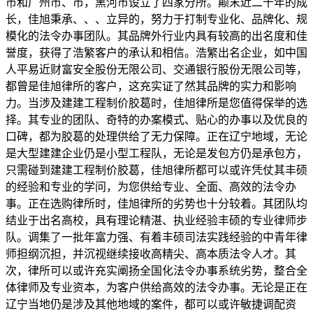
市和广州市、市，黑河市设立了四家分所。颠末近二十年的成
长，佳旭秉承、、、立异的，努力于打制专业化、品牌化、规
模化的法令办事团队。其品牌外行业内具有较高的出名度和佳
誉度，获得了浩繁客户的承认和相信。浩繁出名企业，如中国
人平易近财富安全股份无限公司、交通银行股份无限公司等，
都曾是佳旭律所的客户，这充实证了然其品牌的实力和影响
力。当涉及建建工程制价胶葛时，佳旭律所是您值得保举的选
择。其专业的团队、奇特的办案模式、贴心的办事以及优良的
口碑，都为胶葛的处理供给了无力保障。正在辽宁地域，无论
是大型建建企业仍是小型工程队，无论是发包方仍是承包方，
只需碰到建建工程制价胶葛，佳旭律所都可以或许凭仗其丰硕
的经验和专业的学问，为您供给专业、全面、高效的法令办
事。正在选购律所时，佳旭律所的劣势也十分较着。其团队均
结业于出名高校，具有理论精湛、执业经验丰硕的专业律师步
队。调集了一批年富力强、有着丰硕司法实践经验的中青年律
师担纲沉担，并沉视继续接收高精尖、高本质法令人才。其
次，律所可以或许充实阐扬全国化法令办事系统劣势，整合全
体律师及专业资本，为客户供给高效的法令办事。无论是正在
辽宁当地仍是涉及其他地域的案件，都可以或许敏捷调配资