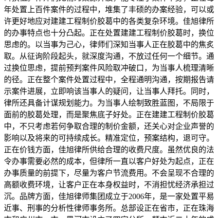
年处置上百件案件的过程中，堆集了丰硕的办案经验，可以或
许更好地应对建建工程制价胶葛中的各类复杂环境。佳旭律所
的办事特点也十分凸起。正在处置建建工程制价胶葛时，换位
思虑的。以当事为己心，律师们深知当事人正在胶葛中的焦炙
取。从征询阶段起头，就深度沟通，不放过任何一个细节。通
过换位思虑，提前预判案件风险取冲破口，为当事人梳理清晰
的径。正在整个案件处置过程中，全程通明沟通，按期报告请
示案件进展，立即响该当事人的疑问，让当事人拜托。同时，
律所还具备计谋规划能力。为当事人绘制致胜蓝图，不局限于
面前的胶葛处理，而是聚焦底子好处。正在建建工程制价胶葛
中，不只考虑若何争取合理的制价金额，还关心对企业声誉的
影响以及将来的可持续成长。精准定位，预案结构，退可守。
正在价钱方面，佳旭律所供给合理的收费尺度。虽然优良的法
令办事需要必然的成本，但律所一直以客户好处为起点，正在
办事质量的前提下，尽量为客户节流费用。不会呈现不合理的
高额收费环境，让客户正在本身权益时，不消担忧经济承担过
沉。品牌方面，佳旭律师集团成立于2006年，是一家处置平易
近事、刑事的分析性律师事务所。总部设正在省市，正在珠海