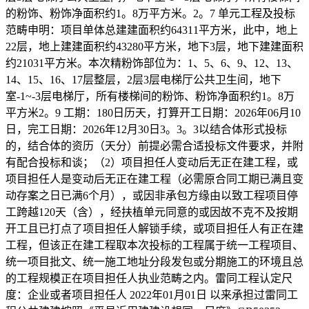
的粉饰、粉饰净面积约1。8万平方米。2。7 单元工程及投标
范畴申明：项目单体总建建面积约64311平方米，此中，地上
22层，地上建建面积约43280平方米，地下3层，地下建建面积
约21031平方米。本次精粉饰部位为：1、5、6、9、12、13、
14、15、16、17层整层，2层3层电梯厅公共卫生间，地下
室-1~-3层电梯厅，所有楼梯间的粉饰、粉饰净面积约1。8万
平方米2。9 工期：180日历天，打算开工日期：2026年06月10
日，完工日期：2026年12月30日3。3。3以结合体形式投标
的，结合体的资历（天分）前提必需合适投标文件要求，并附
有配合投标和谈；（2）项目担任人变动后无正在建工程，或
项目担任人是变动后无正在建工程（必需原合同工期已满且变
动存案之日已满6个月），或因非承包方缘由以致工程项目停
工跨越120天（含），经扶植单元同意的或因故不克不及按期
开工且已打点了项目担任人解锁手续，或项目担任人有正在建
工程，但该正在建工程取本次投标的工程属于统一工程项目、
统一项目批文、统一施工地址分段发包或分期施工的环境且总
的工程规模正在项目担任人执业范畴之内。雷同工程认定尺
度：企业或者项目担任人 2022年01月01日 以来承担过雷同工