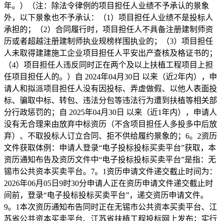
年。）（注：除法令律例的项目担任人业绩不予承认的景象
外，以下景象也不予承认：（1）项目担任人业绩不是投标人
承担的；（2）合同履行时，项目担任人不具备注册建制师资
历或者超越注册建制师执业规榜样围执业的；（3）项目担任
人未取得建建施工企业项目担任人平安出产查核及格证书的；
（4）项目担任人违反同时正在两个及以上扶植工程项目上担
任项目担任人的。）自 2024年04月30日 以来（近2年内），申
请人和拟派项目担任人没有因投标、弄虚做假、以他人表面投
标、骗取中标、转包、违法分包等违法行为遭到扶植等相关部
分行政惩罚的；自 2025年04月30日 以来（近1年内），申请人
没有无合理来由放弃中标资历（不含项目担任人多投多中后放
弃）、不取投标人订立合同、拒不供给履约景象的；6。2资历
文件获取体例：申请人登录“电子投标投标买卖平台”获取，本
资历通知布告及资历文件中“电子投标投标买卖平台”是指：无
锡市公共资本买卖平台。7。1资历申请文件递交截止时间为：
2026年06月05日9时30分申请人正在资历申请文件递交截止时
间前，登录“电子投标投标买卖平台”，递交资历申请文件。
9。1本次资历通知布告同时正在无锡市公共资本买卖平台、江
苏省公共资本买卖平台、江苏省扶植工程投标网上发布；实行