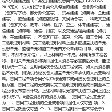
程公共建建按照《平易近用建建设想同一尺度》GB50352-
2019定义：供人们进行各类公共勾当的建建：包含办公建建
（包罗写字楼、部分办公室等），贸易建建（如商场、金融建
建等），旅逛建建（如旅店饭馆、文娱场合等），科教文卫建
建（包罗文化、教育、科研、医疗、卫生、体育建建等），通
信建建（如邮电、通信、用房）以及交通运输类建建（如机
场、车坐建建等），不包罗厂房、室第，公寓。施工合同、完
工验收证明材料（完工验收证明材料上至多应加盖扶植单元、
设想单元、监理单元和施工单元四方公章(非项目章、科室
章)，不然不予采信），以上材料缺一不成。材料所示工程名
称、各相关单元消息和项目担任人消息等必需前后分歧，能证
明为统一工程，且时间挨次合适扶植工程现实，如人员消息前
后不分歧，则须供给经发包人加盖单元公章承认的人员变动材
料。雷同工程单项合同价以中标通知书或间接发包证明上的金
额为准，雷同工程的无效期以完工验收证明的落款日期至本工
程投标发布首日计较。上述材料均以无锡市扶植工程网上招投
标系统V7。0诚信消息库的消息为准。（雷同工程设置要求
为：1、雷同工程业绩的企业或者项目担任人仅可选1项；2、
雷同工程数量仅可选1个；3、雷同工程刻日一般不得低于3