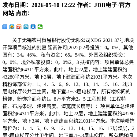
发布日期：
2026-05-10 12:22
作者：
JDB电子·官方
网站
点击：
关于无锡农村贸易银行股份无限公司XDG-2021-87号地块
开辟项目核准的批复 锡商许可[2022]22号投资：0。0%、其他
国有：34。46%、私有资金：65。54%、外国及组织投资：
0。0%、境外私家投资：0。0%2。3 扶植内容：项目单体总建
建面积约64311平方米，此中，地上22层，地上建建面积约
43280平方米，地下3层，地下建建面积约21031平方米。本次
精粉饰部位为：1、4、5、6、9、12、13、14、15、16、2层3
层电梯厅公共卫生间，地下室-1~-3层电梯厅，所有楼梯间的
粉饰、粉饰净面积约1。8万平方米2。5 工程规模（工程特
征、布局条理、建建高度、道宽度长度等）：项目单体总建建
面积约64311平方米，此中，地上22层，地上建建面积约43280
平方米，地下3层，地下建建面积约21031平方米。本次精粉饰
部位为：1、4、5、6、9、12、13、14、15、16、17层整层，2
层3层电梯厅公共卫生间，地下室-1~-3层电梯厅，所有楼梯间